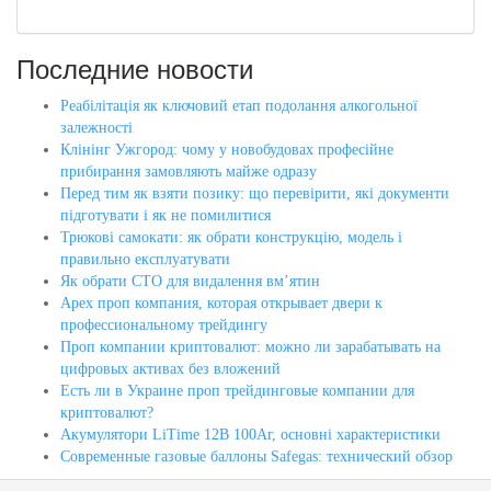
Последние новости
Реабілітація як ключовий етап подолання алкогольної
залежності
Клінінг Ужгород: чому у новобудовах професійне
прибирання замовляють майже одразу
Перед тим як взяти позику: що перевірити, які документи
підготувати і як не помилитися
Трюкові самокати: як обрати конструкцію, модель і
правильно експлуатувати
Як обрати СТО для видалення вм’ятин
Apex проп компания, которая открывает двери к
профессиональному трейдингу
Проп компании криптовалют: можно ли зарабатывать на
цифровых активах без вложений
Есть ли в Украине проп трейдинговые компании для
криптовалют?
Акумулятори LiTime 12В 100Аг, основні характеристики
Современные газовые баллоны Safegas: технический обзор