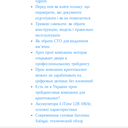
одразу
Перед тим як взяти позику: що
перевірити, які документи
підготувати і як не помилитися
Трюкові самокати: як обрати
конструкцію, модель і правильно
експлуатувати
Як обрати СТО для видалення
вм’ятин
Apex проп компания, которая
открывает двери к
профессиональному трейдингу
Проп компании криптовалют:
можно ли зарабатывать на
цифровых активах без вложений
Есть ли в Украине проп
трейдинговые компании для
криптовалют?
Акумулятори LiTime 12В 100Аг,
основні характеристики
Современные газовые баллоны
Safegas: технический обзор