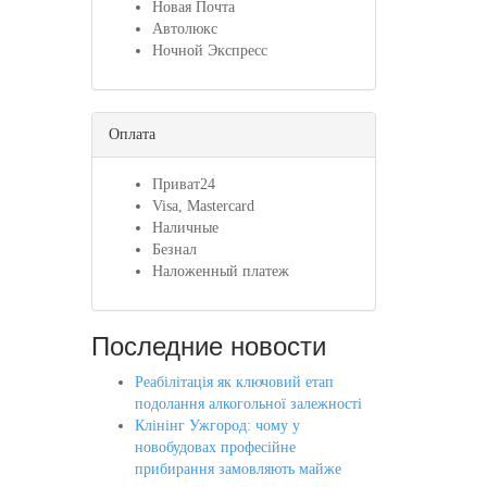
Новая Почта
Автолюкс
Ночной Экспресс
Оплата
Приват24
Visa, Mastercard
Наличные
Безнал
Наложенный платеж
Последние новости
Реабілітація як ключовий етап
подолання алкогольної залежності
Клінінг Ужгород: чому у
новобудовах професійне
прибирання замовляють майже