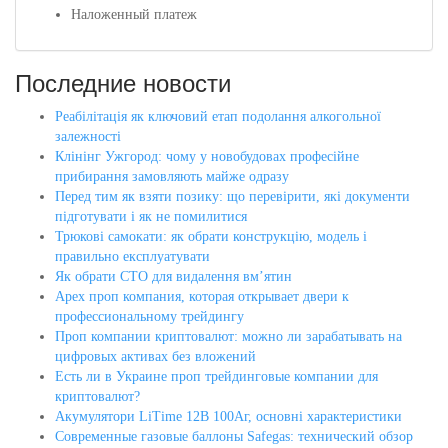
Наложенный платеж
Последние новости
Реабілітація як ключовий етап подолання алкогольної
залежності
Клінінг Ужгород: чому у новобудовах професійне
прибирання замовляють майже одразу
Перед тим як взяти позику: що перевірити, які документи
підготувати і як не помилитися
Трюкові самокати: як обрати конструкцію, модель і
правильно експлуатувати
Як обрати СТО для видалення вм’ятин
Apex проп компания, которая открывает двери к
профессиональному трейдингу
Проп компании криптовалют: можно ли зарабатывать на
цифровых активах без вложений
Есть ли в Украине проп трейдинговые компании для
криптовалют?
Акумулятори LiTime 12В 100Аг, основні характеристики
Современные газовые баллоны Safegas: технический обзор