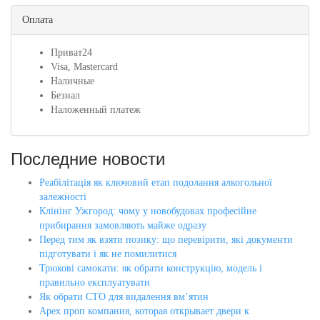
Оплата
Приват24
Visa, Mastercard
Наличные
Безнал
Наложенный платеж
Последние новости
Реабілітація як ключовий етап подолання алкогольної
залежності
Клінінг Ужгород: чому у новобудовах професійне
прибирання замовляють майже одразу
Перед тим як взяти позику: що перевірити, які документи
підготувати і як не помилитися
Трюкові самокати: як обрати конструкцію, модель і
правильно експлуатувати
Як обрати СТО для видалення вм’ятин
Apex проп компания, которая открывает двери к