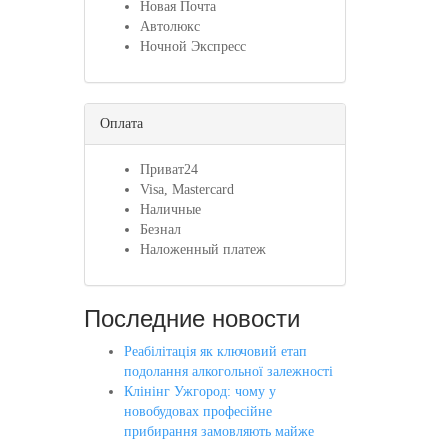
Новая Почта
Автолюкс
Ночной Экспресс
Оплата
Приват24
Visa, Mastercard
Наличные
Безнал
Наложенный платеж
Последние новости
Реабілітація як ключовий етап
подолання алкогольної залежності
Клінінг Ужгород: чому у
новобудовах професійне
прибирання замовляють майже