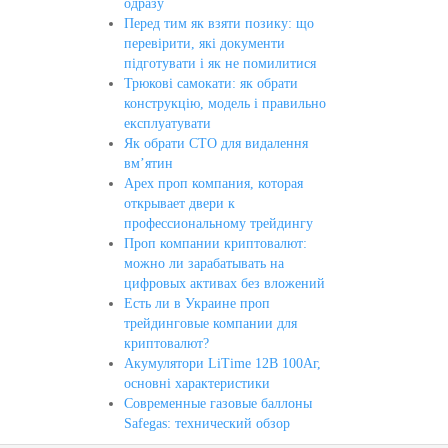
одразу
Перед тим як взяти позику: що
перевірити, які документи
підготувати і як не помилитися
Трюкові самокати: як обрати
конструкцію, модель і правильно
експлуатувати
Як обрати СТО для видалення
вм’ятин
Apex проп компания, которая
открывает двери к
профессиональному трейдингу
Проп компании криптовалют:
можно ли зарабатывать на
цифровых активах без вложений
Есть ли в Украине проп
трейдинговые компании для
криптовалют?
Акумулятори LiTime 12В 100Аг,
основні характеристики
Современные газовые баллоны
Safegas: технический обзор