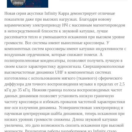
Новая серия акустики Infinity Kappa демонстрирует отличные
показатели даже при высоких нагрузках. Благодаря новому
керамическому электроприводу НЧ с массивным магнитопроводом
в непосредственной близости к звуковой катушке, лучше
рассеивается тепло и уменьшаются искажения при высоком уровне
громкости. Все системы имеют вынесенные кроссоверы. У
компонентных систем кроссоверы имеют катушки индуктивности с
воздушным сердечником, которые снижают помехи. А
полипропиленовые конденсаторы, позволяют получить лучшую в
своем классе характеристику аудиосигнала. Сверхширокополосные
высокочастотные динамики UHF в компонентных системах
изготовлены с использованием мягкого (тканевого) сферического
диффузора для точного воспроизведения музыки в пределах от 2,5
кГц до 35 кГц. Нижняя граница полосы воспроизводимых частот
данных динамиков позволяет установить низкую граничную
частоту кроссовера и избежать провалов частотной характеристики
вне оси излучения динамика. Усовершенствован электропривод и
паучковая центрирующая шайба динамиков, теперь искажения при
низких уровнях громкости снижены. Длина звуковой катушки
увеличена, это дало возможность снизить искажения при высокой
мощности. Результатом работы разработчиков из Infinity стало