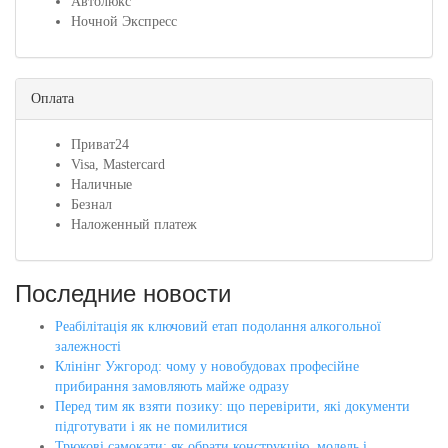
Автолюкс
Ночной Экспресс
Оплата
Приват24
Visa, Mastercard
Наличные
Безнал
Наложенный платеж
Последние новости
Реабілітація як ключовий етап подолання алкогольної
залежності
Клінінг Ужгород: чому у новобудовах професійне
прибирання замовляють майже одразу
Перед тим як взяти позику: що перевірити, які документи
підготувати і як не помилитися
Трюкові самокати: як обрати конструкцію, модель і