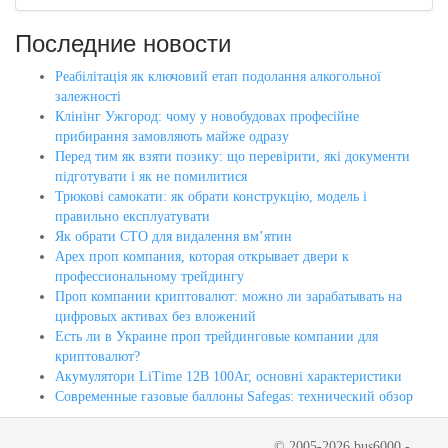
Последние новости
Реабілітація як ключовий етап подолання алкогольної
залежності
Клінінг Ужгород: чому у новобудовах професійне
прибирання замовляють майже одразу
Перед тим як взяти позику: що перевірити, які документи
підготувати і як не помилитися
Трюкові самокати: як обрати конструкцію, модель і
правильно експлуатувати
Як обрати СТО для видалення вм’ятин
Apex проп компания, которая открывает двери к
профессиональному трейдингу
Проп компании криптовалют: можно ли зарабатывать на
цифровых активах без вложений
Есть ли в Украине проп трейдинговые компании для
криптовалют?
Акумулятори LiTime 12В 100Аг, основні характеристики
Современные газовые баллоны Safegas: технический обзор
© 2005-2026 bus6000 -