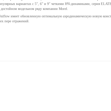
опулярных вариантах с 5”, 6” и 9” четкими НЧ-динамиками, серия ELAT
 достойном модельном ряду компании Morel.
Uniflow имеет обновленную оптимальную аэродинамическую новую конс
ех пере отражений.