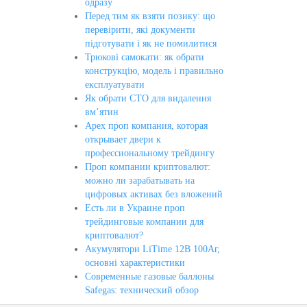
одразу
Перед тим як взяти позику: що
перевірити, які документи
підготувати і як не помилитися
Трюкові самокати: як обрати
конструкцію, модель і правильно
експлуатувати
Як обрати СТО для видалення
вм’ятин
Apex проп компания, которая
открывает двери к
профессиональному трейдингу
Проп компании криптовалют:
можно ли зарабатывать на
цифровых активах без вложений
Есть ли в Украине проп
трейдинговые компании для
криптовалют?
Акумулятори LiTime 12В 100Аг,
основні характеристики
Современные газовые баллоны
Safegas: технический обзор