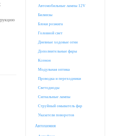
E
Автомобильные лампы 12V
Билинзы
трукцию
Блоки розжига
Головной свет
Дневные ходовые огни
Дополнительные фары
Ксенон
Модульная оптика
Проводка и переходники
Светодиоды
Сигнальные лампы
Струйный омыватель фар
Указатели поворотов
Автохимия