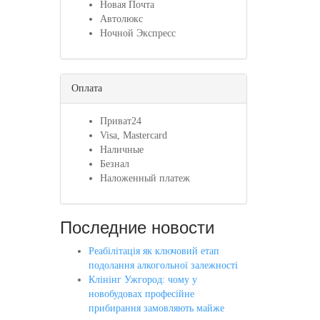
Новая Почта
Автолюкс
Ночной Экспресс
Оплата
Приват24
Visa, Mastercard
Наличные
Безнал
Наложенный платеж
Последние новости
Реабілітація як ключовий етап
подолання алкогольної залежності
Клінінг Ужгород: чому у
новобудовах професійне
прибирання замовляють майже