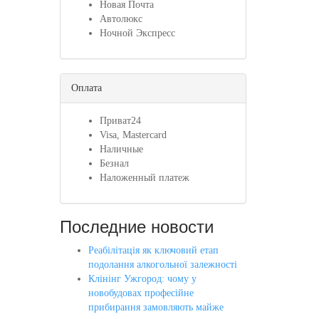
Новая Почта
Автолюкс
Ночной Экспресс
Оплата
Приват24
Visa, Mastercard
Наличные
Безнал
Наложенный платеж
Последние новости
Реабілітація як ключовий етап
подолання алкогольної залежності
Клінінг Ужгород: чому у
новобудовах професійне
прибирання замовляють майже