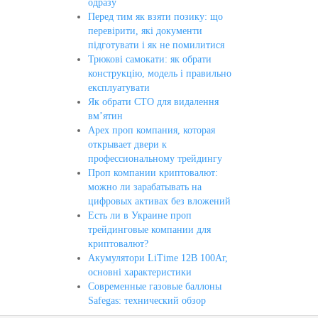
одразу
Перед тим як взяти позику: що
перевірити, які документи
підготувати і як не помилитися
Трюкові самокати: як обрати
конструкцію, модель і правильно
експлуатувати
Як обрати СТО для видалення
вм’ятин
Apex проп компания, которая
открывает двери к
профессиональному трейдингу
Проп компании криптовалют:
можно ли зарабатывать на
цифровых активах без вложений
Есть ли в Украине проп
трейдинговые компании для
криптовалют?
Акумулятори LiTime 12В 100Аг,
основні характеристики
Современные газовые баллоны
Safegas: технический обзор