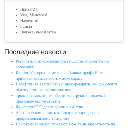
Приват24
Visa, Mastercard
Наличные
Безнал
Наложенный платеж
Последние новости
Реабілітація як ключовий етап подолання алкогольної
залежності
Клінінг Ужгород: чому у новобудовах професійне
прибирання замовляють майже одразу
Перед тим як взяти позику: що перевірити, які документи
підготувати і як не помилитися
Трюкові самокати: як обрати конструкцію, модель і
правильно експлуатувати
Як обрати СТО для видалення вм’ятин
Apex проп компания, которая открывает двери к
профессиональному трейдингу
Проп компании криптовалют: можно ли зарабатывать на