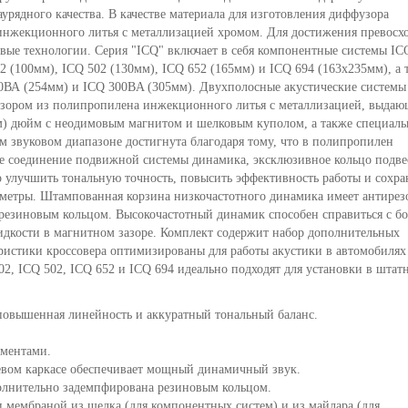
аурядного качества. В качестве материала для изготовления диффузора
инжекционного литья с металлизацией хромом. Для достижения превосх
вые технологии. Серия "ICQ" включает в себя компонентные системы IC
2 (100мм), ICQ 502 (130мм), ICQ 652 (165мм) и ICQ 694 (163x235мм), а 
50ВА (254мм) и ICQ 300BA (305мм). Двухполосные акустические системы
фузором из полипропилена инжекционного литья с металлизацией, выдаю
мм) дюйм с неодимовым магнитом и шелковым куполом, а также специаль
ем звуковом диапазоне достигнута благодаря тому, что в полипропилен
 соединение подвижной системы динамика, эксклюзивное кольцо подве
ло улучшить тональную точность, повысить эффективность работы и сохра
аметры. Штампованная корзина низкочастотного динамика имеет антирез
резиновым кольцом. Высокочастотный динамик способен справиться с б
кости в магнитном зазоре. Комплект содержит набор дополнительных
ристики кроссовера оптимизированы для работы акустики в автомобилях
2, ICQ 502, ICQ 652 и ICQ 694 идеально подходят для установки в штат
 повышенная линейность и аккуратный тональный баланс.
ементами.
евом каркасе обеспечивает мощный динамичный звук.
олнительно задемпфирована резиновым кольцом.
мембраной из шелка (для компонентных систем) и из майлара (для