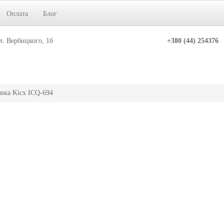
Оплата
Блог
л. Вербицкого, 1б
+380 (44) 254376
ика Kicx ICQ-694