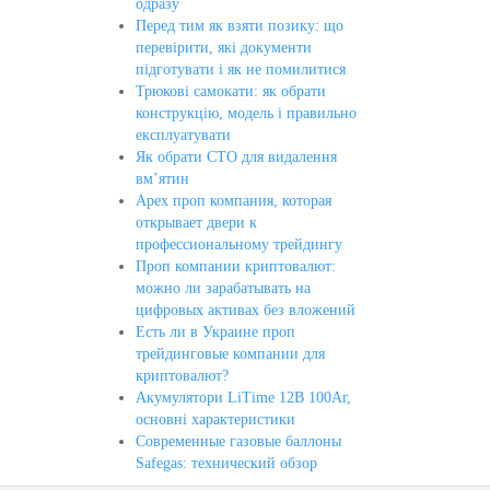
одразу
Перед тим як взяти позику: що
перевірити, які документи
підготувати і як не помилитися
Трюкові самокати: як обрати
конструкцію, модель і правильно
експлуатувати
Як обрати СТО для видалення
вм’ятин
Apex проп компания, которая
открывает двери к
профессиональному трейдингу
Проп компании криптовалют:
можно ли зарабатывать на
цифровых активах без вложений
Есть ли в Украине проп
трейдинговые компании для
криптовалют?
Акумулятори LiTime 12В 100Аг,
основні характеристики
Современные газовые баллоны
Safegas: технический обзор