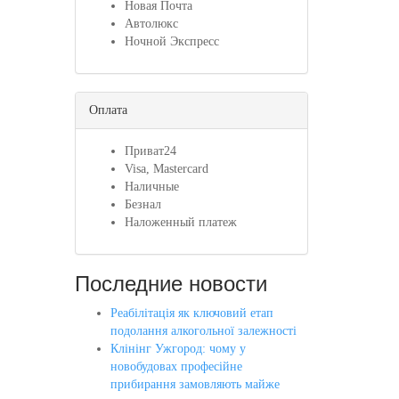
Новая Почта
Автолюкс
Ночной Экспресс
Оплата
Приват24
Visa, Mastercard
Наличные
Безнал
Наложенный платеж
Последние новости
Реабілітація як ключовий етап
подолання алкогольної залежності
Клінінг Ужгород: чому у
новобудовах професійне
прибирання замовляють майже