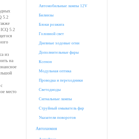
Автомобильные лампы 12V
одных
Билинзы
Q 5.2
также
Блоки розжига
 ICQ 5.2
Головной свет
щегося
ного
Дневные ходовые огни
Дополнительные фары
са из
нить на
Ксенон
онансное
Модульная оптика
ольшой
Проводка и переходники
 с
Светодиоды
ное место
Сигнальные лампы
Струйный омыватель фар
Указатели поворотов
Автохимия