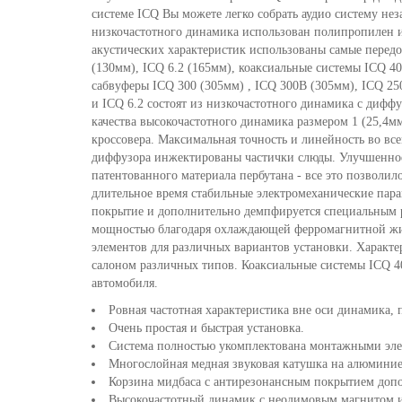
системе ICQ Вы можете легко собрать аудио систему нез
низкочастотного динамика использован полипропилен 
акустических характеристик использованы самые передо
(130мм), ICQ 6.2 (165мм), коаксиальные системы ICQ 40
сабвуферы ICQ 300 (305мм) , ICQ 300B (305мм), ICQ 2
и ICQ 6.2 состоят из низкочастотного динамика с диф
качества высокочастотного динамика размером 1 (25,4
кроссовера. Максимальная точность и линейность во вс
диффузора инжектированы частички слюды. Улучшенное
патентованного материала пербутана - все это позволи
длительное время стабильные электромеханические пар
покрытие и дополнительно демпфируется специальным 
мощностью благодаря охлаждающей ферромагнитной жид
элементов для различных вариантов установки. Характе
салоном различных типов. Коаксиальные системы ICQ 40
автомобиля.
Ровная частотная характеристика вне оси динамика,
Очень простая и быстрая установка.
Система полностью укомплектована монтажными эл
Многослойная медная звуковая катушка на алюмини
Корзина мидбаса с антирезонансным покрытием доп
Высокочастотный динамик с неодимовым магнитом и 