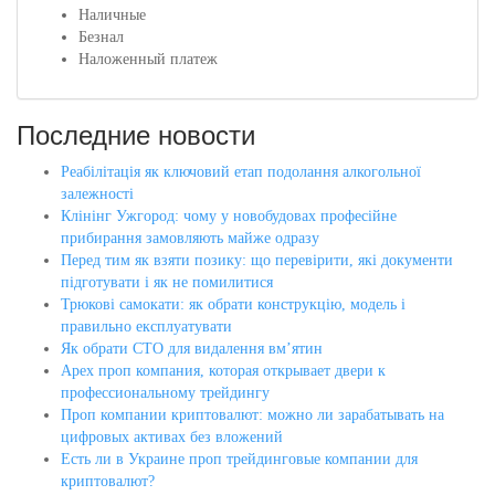
Наличные
Безнал
Наложенный платеж
Последние новости
Реабілітація як ключовий етап подолання алкогольної
залежності
Клінінг Ужгород: чому у новобудовах професійне
прибирання замовляють майже одразу
Перед тим як взяти позику: що перевірити, які документи
підготувати і як не помилитися
Трюкові самокати: як обрати конструкцію, модель і
правильно експлуатувати
Як обрати СТО для видалення вм’ятин
Apex проп компания, которая открывает двери к
профессиональному трейдингу
Проп компании криптовалют: можно ли зарабатывать на
цифровых активах без вложений
Есть ли в Украине проп трейдинговые компании для
криптовалют?