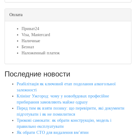
Оплата
Приват24
Visa, Mastercard
Наличные
Безнал
Наложенный платеж
Последние новости
Реабілітація як ключовий етап подолання алкогольної
залежності
Клінінг Ужгород: чому у новобудовах професійне
прибирання замовляють майже одразу
Перед тим як взяти позику: що перевірити, які документи
підготувати і як не помилитися
Трюкові самокати: як обрати конструкцію, модель і
правильно експлуатувати
Як обрати СТО для видалення вм’ятин