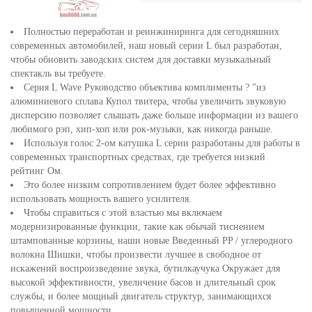
Полностью переработан и реинжиниринга для сегодняшних
современных автомобилей, наш новый серии L был разработан,
чтобы обновить заводских систем для доставки музыкальный
спектакль вы требуете.
Серия L Wave Руководство объектива комплименты ? "из
алюминиевого сплава Купол твитера, чтобы увеличить звуковую
дисперсию позволяет слышать даже больше информации из вашего
любимого рэп, хип-хоп или рок-музыки, как никогда раньше.
Используя голос 2-ом катушка L серии разработаны для работы в
современных транспортных средствах, где требуется низкий
рейтинг Ом.
Это более низким сопротивлением будет более эффективно
использовать мощность вашего усилителя.
Чтобы справиться с этой властью мы включаем
модернизированные функции, такие как обычай тиснением
штампованные корзины, наши новые Введенный PP / углеродного
волокна Шишки, чтобы произвести лучшее в свободное от
искажений воспроизведение звука, бутилкаучука Окружает для
высокой эффективности, увеличение басов и длительный срок
службы, и более мощный двигатель структур, занимающихся
повышенной мощности.