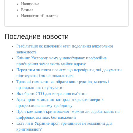
Наличные
Безнал
Наложенный платеж
Последние новости
Реабілітація як ключовий етап подолання алкогольної
залежності
Клінінг Ужгород: чому у новобудовах професійне
прибирання замовляють майже одразу
Перед тим як взяти позику: що перевірити, які документи
підготувати і як не помилитися
Трюкові самокати: як обрати конструкцію, модель і
правильно експлуатувати
Як обрати СТО для видалення вм’ятин
Apex проп компания, которая открывает двери к
профессиональному трейдингу
Проп компании криптовалют: можно ли зарабатывать на
цифровых активах без вложений
Есть ли в Украине проп трейдинговые компании для
криптовалют?