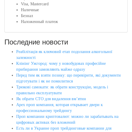
Visa, Mastercard
Наличные
Безнал
Наложенный платеж
Последние новости
Реабілітація як ключовий етап подолання алкогольної
залежності
Клінінг Ужгород: чому у новобудовах професійне
прибирання замовляють майже одразу
Перед тим як взяти позику: що перевірити, які документи
підготувати і як не помилитися
Трюкові самокати: як обрати конструкцію, модель і
правильно експлуатувати
Як обрати СТО для видалення вм’ятин
Apex проп компания, которая открывает двери к
профессиональному трейдингу
Проп компании криптовалют: можно ли зарабатывать на
цифровых активах без вложений
Есть ли в Украине проп трейдинговые компании для