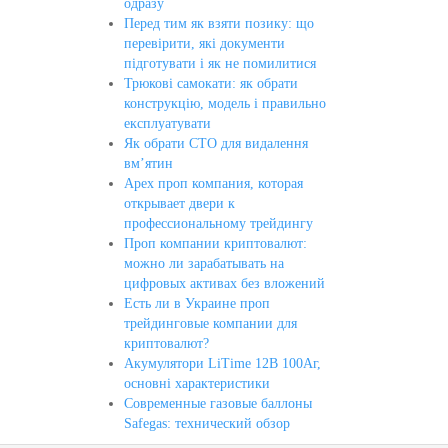
одразу
Перед тим як взяти позику: що
перевірити, які документи
підготувати і як не помилитися
Трюкові самокати: як обрати
конструкцію, модель і правильно
експлуатувати
Як обрати СТО для видалення
вм’ятин
Apex проп компания, которая
открывает двери к
профессиональному трейдингу
Проп компании криптовалют:
можно ли зарабатывать на
цифровых активах без вложений
Есть ли в Украине проп
трейдинговые компании для
криптовалют?
Акумулятори LiTime 12В 100Аг,
основні характеристики
Современные газовые баллоны
Safegas: технический обзор