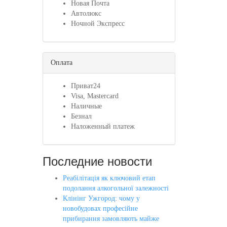
Новая Почта
Автолюкс
Ночной Экспресс
Оплата
Приват24
Visa, Mastercard
Наличные
Безнал
Наложенный платеж
Последние новости
Реабілітація як ключовий етап
подолання алкогольної залежності
Клінінг Ужгород: чому у
новобудовах професійне
прибирання замовляють майже