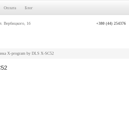
Оплата
Блог
л. Вербицкого, 1б
+380 (44) 254376
тика X-program by DLS X-SC52
C52