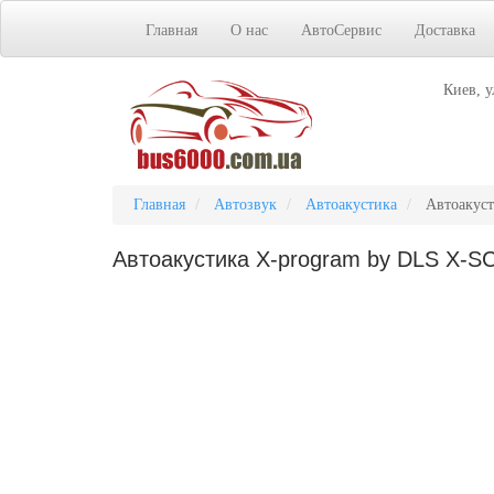
Главная
О нас
АвтоСервис
Доставка
Киев, у
Главная
Автозвук
Автоакустика
Автоакус
Автоакустика X-program by DLS X-S