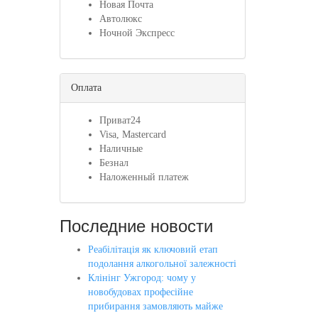
Новая Почта
Автолюкс
Ночной Экспресс
Оплата
Приват24
Visa, Mastercard
Наличные
Безнал
Наложенный платеж
Последние новости
Реабілітація як ключовий етап
подолання алкогольної залежності
Клінінг Ужгород: чому у
новобудовах професійне
прибирання замовляють майже