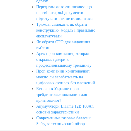
одразу
Перед тим як взяти позику: що
перевірити, які документи
підготувати і як не помилитися
Трюкові самокати: як обрати
конструкцію, модель і правильно
експлуатувати
Як обрати СТО для видалення
вм’ятин
Apex проп компания, которая
открывает двери к
профессиональному трейдингу
Проп компании криптовалют:
можно ли зарабатывать на
цифровых активах без вложений
Есть ли в Украине проп
трейдинговые компании для
криптовалют?
Акумулятори LiTime 12В 100Аг,
основні характеристики
Современные газовые баллоны
Safegas: технический обзор