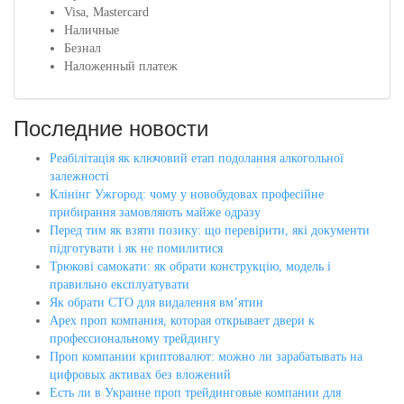
Visa, Mastercard
Наличные
Безнал
Наложенный платеж
Последние новости
Реабілітація як ключовий етап подолання алкогольної
залежності
Клінінг Ужгород: чому у новобудовах професійне
прибирання замовляють майже одразу
Перед тим як взяти позику: що перевірити, які документи
підготувати і як не помилитися
Трюкові самокати: як обрати конструкцію, модель і
правильно експлуатувати
Як обрати СТО для видалення вм’ятин
Apex проп компания, которая открывает двери к
профессиональному трейдингу
Проп компании криптовалют: можно ли зарабатывать на
цифровых активах без вложений
Есть ли в Украине проп трейдинговые компании для