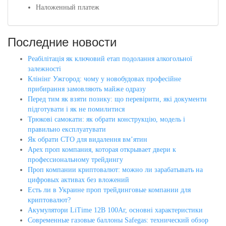
Наложенный платеж
Последние новости
Реабілітація як ключовий етап подолання алкогольної
залежності
Клінінг Ужгород: чому у новобудовах професійне
прибирання замовляють майже одразу
Перед тим як взяти позику: що перевірити, які документи
підготувати і як не помилитися
Трюкові самокати: як обрати конструкцію, модель і
правильно експлуатувати
Як обрати СТО для видалення вм’ятин
Apex проп компания, которая открывает двери к
профессиональному трейдингу
Проп компании криптовалют: можно ли зарабатывать на
цифровых активах без вложений
Есть ли в Украине проп трейдинговые компании для
криптовалют?
Акумулятори LiTime 12В 100Аг, основні характеристики
Современные газовые баллоны Safegas: технический обзор