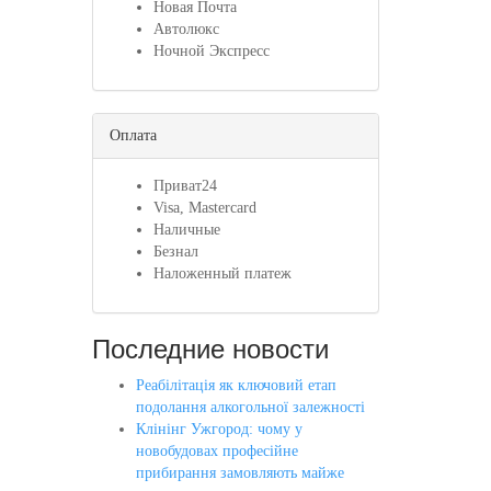
Новая Почта
Автолюкс
Ночной Экспресс
Оплата
Приват24
Visa, Mastercard
Наличные
Безнал
Наложенный платеж
Последние новости
Реабілітація як ключовий етап
подолання алкогольної залежності
Клінінг Ужгород: чому у
новобудовах професійне
прибирання замовляють майже