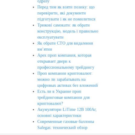
одразу
Перед тим як взяти позику: що
перевірити, які документи
підготувати і як не помилитися
Трюкові самокати: як обрати
конструкцію, модель і правильно
експлуатувати
Як обрати СТО для видалення
вм’ятин
Apex проп компания, которая
открывает двери к
профессиональному трейдингу
Проп компании криптовалют:
можно ли зарабатывать на
цифровых активах без вложений
Есть ли в Украине проп
трейдинговые компании для
криптовалют?
Акумулятори LiTime 12В 100Аг,
основні характеристики
Современные газовые баллоны
Safegas: технический обзор