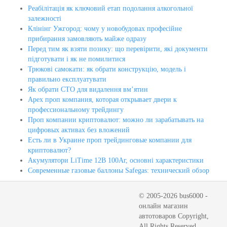
Реабілітація як ключовий етап подолання алкогольної
залежності
Клінінг Ужгород: чому у новобудовах професійне
прибирання замовляють майже одразу
Перед тим як взяти позику: що перевірити, які документи
підготувати і як не помилитися
Трюкові самокати: як обрати конструкцію, модель і
правильно експлуатувати
Як обрати СТО для видалення вм’ятин
Apex проп компания, которая открывает двери к
профессиональному трейдингу
Проп компании криптовалют: можно ли зарабатывать на
цифровых активах без вложений
Есть ли в Украине проп трейдинговые компании для
криптовалют?
Акумулятори LiTime 12В 100Аг, основні характеристики
Современные газовые баллоны Safegas: технический обзор
© 2005-2026 bus6000 -
онлайн магазин
автотоваров Copyright,
All Rights Reserved.