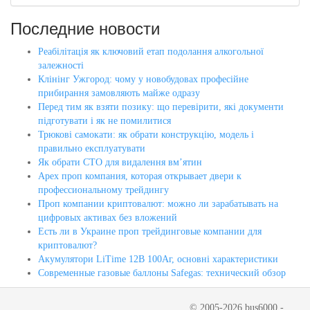
Последние новости
Реабілітація як ключовий етап подолання алкогольної
залежності
Клінінг Ужгород: чому у новобудовах професійне
прибирання замовляють майже одразу
Перед тим як взяти позику: що перевірити, які документи
підготувати і як не помилитися
Трюкові самокати: як обрати конструкцію, модель і
правильно експлуатувати
Як обрати СТО для видалення вм’ятин
Apex проп компания, которая открывает двери к
профессиональному трейдингу
Проп компании криптовалют: можно ли зарабатывать на
цифровых активах без вложений
Есть ли в Украине проп трейдинговые компании для
криптовалют?
Акумулятори LiTime 12В 100Аг, основні характеристики
Современные газовые баллоны Safegas: технический обзор
© 2005-2026 bus6000 -