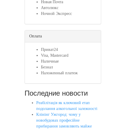
Новая Почта
Автолюкс
Ночной Экспресс
Оплата
Приват24
Visa, Mastercard
Наличные
Безнал
Наложенный платеж
Последние новости
Реабілітація як ключовий етап
подолання алкогольної залежності
Клінінг Ужгород: чому у
новобудовах професійне
прибирання замовляють майже