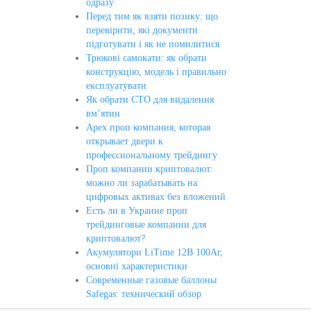
одразу
Перед тим як взяти позику: що
перевірити, які документи
підготувати і як не помилитися
Трюкові самокати: як обрати
конструкцію, модель і правильно
експлуатувати
Як обрати СТО для видалення
вм’ятин
Apex проп компания, которая
открывает двери к
профессиональному трейдингу
Проп компании криптовалют:
можно ли зарабатывать на
цифровых активах без вложений
Есть ли в Украине проп
трейдинговые компании для
криптовалют?
Акумулятори LiTime 12В 100Аг,
основні характеристики
Современные газовые баллоны
Safegas: технический обзор