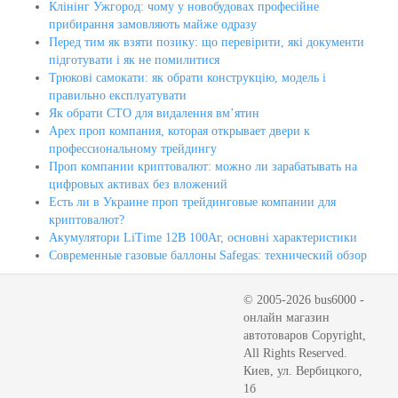
Клінінг Ужгород: чому у новобудовах професійне
прибирання замовляють майже одразу
Перед тим як взяти позику: що перевірити, які документи
підготувати і як не помилитися
Трюкові самокати: як обрати конструкцію, модель і
правильно експлуатувати
Як обрати СТО для видалення вм’ятин
Apex проп компания, которая открывает двери к
профессиональному трейдингу
Проп компании криптовалют: можно ли зарабатывать на
цифровых активах без вложений
Есть ли в Украине проп трейдинговые компании для
криптовалют?
Акумулятори LiTime 12В 100Аг, основні характеристики
Современные газовые баллоны Safegas: технический обзор
© 2005-2026 bus6000 -
онлайн магазин
автотоваров Copyright,
All Rights Reserved.
Киев, ул. Вербицкого,
1б