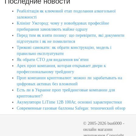
Последние новости
Реабілітація як ключовий етап подолання алкогольної
залежності
Клінінг Ужгород: чому у новобудовах професійне
прибирання замовляють майже одразу
Перед тим як взяти позику: що перевірити, які документи
підготувати і як не помилитися
Трюкові самокати: як обрати конструкцію, модель і
правильно експлуатувати
Як обрати СТО для видалення вм’ятин
Apex проп компания, которая открывает двери к
профессиональному трейдингу
Проп компании криптовалют: можно ли зарабатывать на
цифровых активах без вложений
Есть ли в Украине проп трейдинговые компании для
криптовалют?
Акумулятори LiTime 12В 100Аг, основні характеристики
Современные газовые баллоны Safegas: технический обзор
© 2005-2026 bus6000 -
онлайн магазин
автотоваров Copyright,