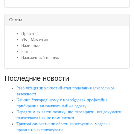
Оплата
Приват24
Visa, Mastercard
Наличные
Безнал
Наложенный платеж
Последние новости
Реабілітація як ключовий етап подолання алкогольної
залежності
Клінінг Ужгород: чому у новобудовах професійне
прибирання замовляють майже одразу
Перед тим як взяти позику: що перевірити, які документи
підготувати і як не помилитися
Трюкові самокати: як обрати конструкцію, модель і
правильно експлуатувати